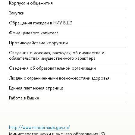
Корпуса и общежития
В
Закупки
П
Обращения граждан в НИУ ВШЭ
А
Фонд целевого капитала
Д
Противодействие коррупции
Ц
Сведения о доходах, расходах, об имуществе и
Б
обязательствах имущественного характера
О
Сведения об образовательной организации
О
Людям с ограниченными возможностями здоровья
Единая платежная страница
Работа в Вышке
http://www.minobrnauki.gov.ru/
Министерство науки и высшего образования РФ